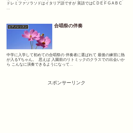
ドレミファソラソドはイタリア語ですが 英語ではC D E F G A B C
...
合唱祭の伴奏
ピアノレッスン
中学に入学して初めての合唱祭の⁡ ⁡伴奏者に選ばれて⁡ ⁡最後の練習に熱
が入るYちゃん。⁡ ⁡ ⁡思えば⁡ ⁡入園前のリトミックのクラスでの出会いか
ら⁡ ⁡こんなに演奏できるようになって...
スポンサーリンク