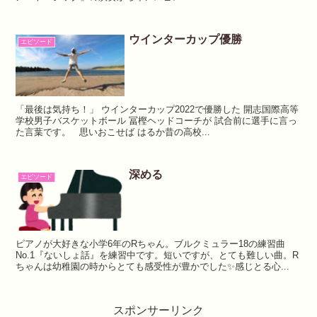
ウインターカップ優勝
エピソード
「最後は気持ち！」⁡ ⁡ウインターカップ2022で優勝した⁡ 開志国際高等
学校男子バスケットボール⁡ 冨樫ヘッドコーチが⁡ 試合前に選手に言っ
た言葉です。⁡ ⁡ ⁡ ⁡思いおこせば はるか昔の高校...
深める
エピソード
ピアノが大好きな⁡⁡小学6年のRちゃん。⁡⁡⁡ブルクミュラー18の練習曲
⁡No.1『ないしょ話』を練習中です。⁡⁡短いですが、とても難しい曲。⁡⁡⁡R
ちゃんは幼稚園の時から⁡⁡とても感受性が豊かでした✨⁡⁡⁡⁡感じとる心⁡⁡...
スポンサーリンク