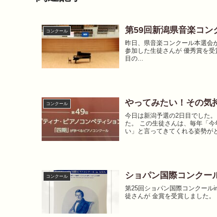
第59回新潟県音楽コン
コンクール
昨日、県音楽コンクール本選会が
参加した生徒さんが 優秀賞を受
目の...
やってみたい！その気
コンクール
今日は新潟予選の2日目でした。
た。 この生徒さんは、毎年「今
い」と言ってきてくれる姿勢がと.
ショパン国際コンクールi
コンクール
第25回ショパン国際コンクールi
徒さんが⁡ ⁡金賞を受賞しました。⁡ ⁡ 