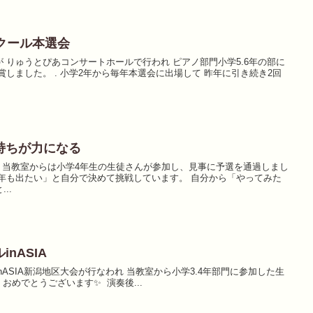
クール本選会
 りゅうとぴあコンサートホールで行われ ピアノ部門小学5.6年の部に
賞しました。 . 小学2年から毎年本選会に出場して 昨年に引き続き2回
持ちが力になる
 当教室からは小学4年生の生徒さんが参加し、見事に予選を通過しまし
年も出たい」と自分で決めて挑戦しています。 自分から「やってみた
..
nASIA
nASIA新潟地区大会が行なわれ⁡ 当教室から小学3.4年部門に参加した生
⁡おめでとうございます✨⁡ ⁡ ⁡演奏後...