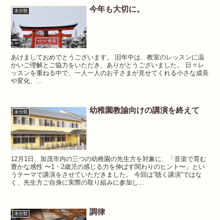
今年も大切に。
未分類
あけましておめでとうございます。 旧年中は、教室のレッスンに温
かいご理解とご協力をいただき、ありがとうございました。 日々レ
ッスンを重ねる中で、一人一人のお子さまが見せてくれる小さな成長
や変化、...
幼稚園教諭向けの講演を終えて
未分類
12月1日、加茂市内の三つの幼稚園の先生方を対象に、「音楽で育む
豊かな感性 〜1・2歳児の感じる力を伸ばす関わりのヒント〜」とい
うテーマで講演をさせていただきました。 今回は“聴く講演”ではな
く、先生方ご自身に実際の取り組みに参加し...
調律
未分類