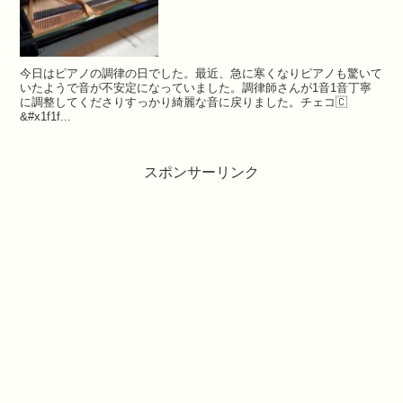
今日はピアノの調律の日でした。⁡⁡⁡⁡最近、急に寒くなり⁡ピアノも驚いて
いたようで⁡音が不安定になっていました。⁡⁡⁡⁡調律師さんが1音1音丁寧
に調整してくださり⁡すっかり綺麗な音に戻りました。⁡⁡⁡チェコ🇨
&#x1f1f...
スポンサーリンク