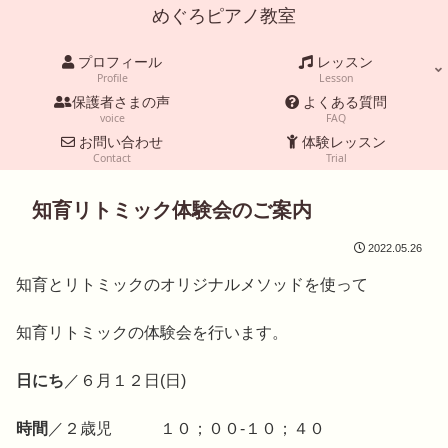
めぐろピアノ教室
プロフィール
レッスン
Profile
Lesson
保護者さまの声
よくある質問
voice
FAQ
お問い合わせ
体験レッスン
Contact
Trial
知育リトミック体験会のご案内
2022.05.26
知育とリトミックのオリジナルメソッドを使って
知育リトミックの体験会を行います。
日にち
／６月１２日(日)
時間
／２歳児 １０；００-１０；４０