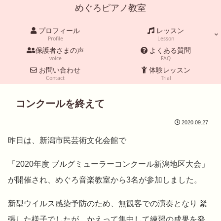
めぐろピアノ教室
プロフィール
レッスン
Profile
Lesson
保護者さまの声
よくある質問
voice
FAQ
お問い合わせ
体験レッスン
Contact
Trial
コンクールを終えて
2020.09.27
昨日は、新潟市民芸術文化会館で
「2020年度 ブルグミューラーコンクール新潟地区大会」
が開催され、めぐろ音楽教室から3名が参加しました。
新型ウイルス感染予防のため、無観客での演奏となり 緊
張した様子でしたが、かえって集中して練習の成果を発