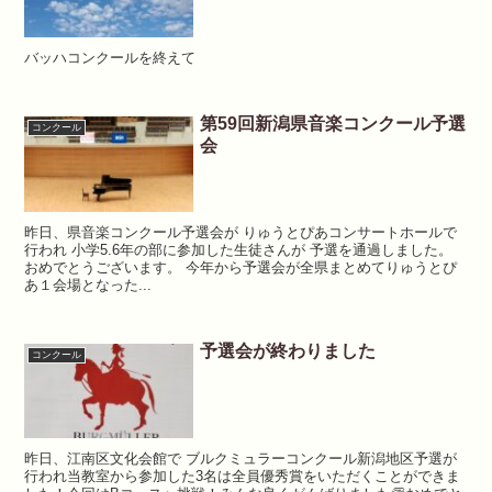
バッハコンクールを終えて
第59回新潟県音楽コンクール予選
コンクール
会
昨日、県音楽コンクール予選会が りゅうとぴあコンサートホールで
行われ 小学5.6年の部に参加した生徒さんが 予選を通過しました。
おめでとうございます。 今年から予選会が全県まとめてりゅうとぴ
あ１会場となった...
予選会が終わりました
コンクール
昨日⁡、江南区文化会館で ブルクミュラーコンクール新潟地区予選が
行われ⁡⁡当教室から参加した3名は全員⁡⁡優秀賞をいただくことができま