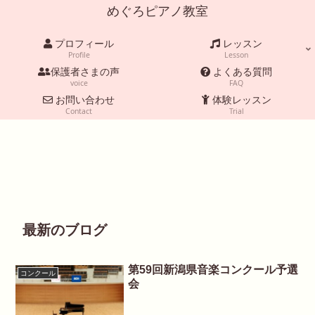
めぐろピアノ教室
プロフィール
レッスン
Profile
Lesson
保護者さまの声
よくある質問
voice
FAQ
お問い合わせ
体験レッスン
Contact
Trial
最新のブログ
第59回新潟県音楽コンクール予選
コンクール
会